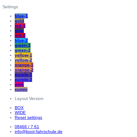
Settings
blue-1
gold
red-1
gray
red-2
blue-2
green-1
green-2
yellow-1
yellow-2
orange-1
orange-2
purple-1
purple-2
pink
cumin
Layout Version
BOX
WIDE
Reset settings
08466 / 7 61
info@boot-fahrschule.de