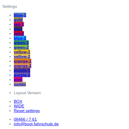
Settings
blue-1
gold
red-1
gray
red-2
blue-2
green-1
green-2
yellow-1
yellow-2
orange-1
orange-2
purple-1
purple-2
pink
cumin
Layout Version
BOX
WIDE
Reset settings
08466 / 7 61
info@boot-fahrschule.de